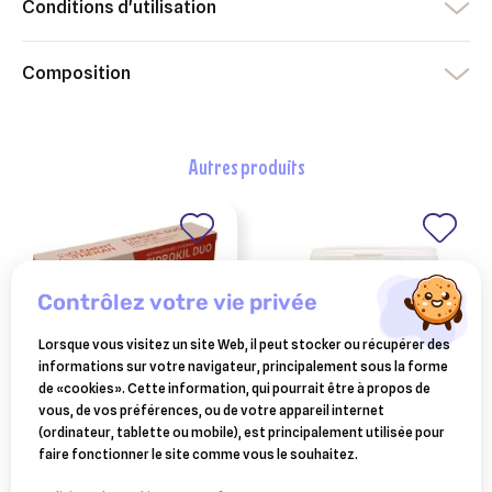
Conditions d'utilisation
Composition
autres produits
contrôlez votre vie privée
Lorsque vous visitez un site Web, il peut stocker ou récupérer des
informations sur votre navigateur, principalement sous la forme
de «cookies». Cette information, qui pourrait être à propos de
vous, de vos préférences, ou de votre appareil internet
fiprokil duo 50mg/60mg
terre de diatomée anti-
(ordinateur, tablette ou mobile), est principalement utilisée pour
spot-on chat boite de 4
gale le fermier – 5 kg
faire fonctionner le site comme vous le souhaitez.
pipettes
15,58 €
35,14 €