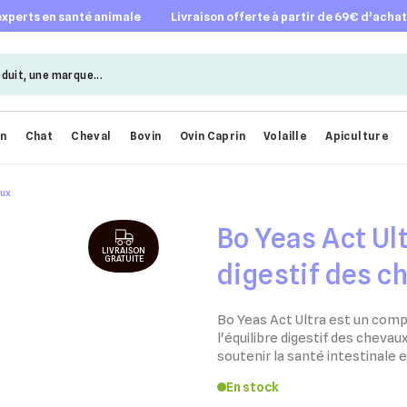
 experts en santé animale
livraison offerte à partir de 69€ d’acha
en
Chat
Cheval
Bovin
Ovin Caprin
Volaille
Apiculture
aux
Bo Yeas Act Ult
LIVRAISON
GRATUITE
digestif des c
Bo Yeas Act Ultra est un com
l'équilibre digestif des chevau
soutenir la santé intestinale e
En stock