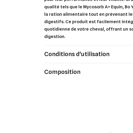
qualité tels que le Mycosorb A+ Equin, Bo 
Ajo
Nom d
Vous 
la ration alimentaire tout en prévenant le
digestifs. Ce produit est facilement inté
add_circle_outline
quotidienne de votre cheval, offrant un s
digestion.
An
An
Conditions d'utilisation
Composition