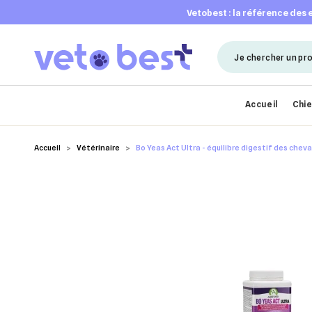
vetobest : la référence des
Accueil
Chi
Accueil
Vétérinaire
Bo Yeas Act Ultra - équilibre digestif des chev