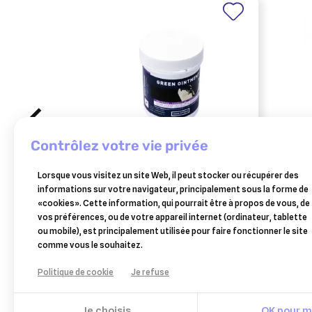
contrôlez votre vie privée
GREEN PEX
VÉT
Lorsque vous visitez un site Web, il peut stocker ou récupérer des
greenpex green ointment 250
zylkèn
informations sur votre navigateur, principalement sous la forme de
ml
60 k
«cookies». Cette information, qui pourrait être à propos de vous, de
22,95 €
vos préférences, ou de votre appareil internet (ordinateur, tablette
Ajouter au panier
ou mobile), est principalement utilisée pour faire fonctionner le site
comme vous le souhaitez.
Politique de cookie
Je refuse
Je choisis
OK pour mo