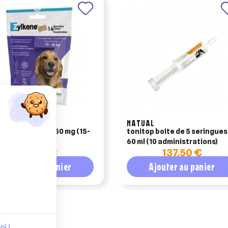
OQUINOL
NATUAL
e bouchées 450 mg (15-
tonitop boite de 5 seringues
g)
60 ml (10 administrations)
30,83 €
137,50 €
Ajouter au panier
Ajouter au panier
i !