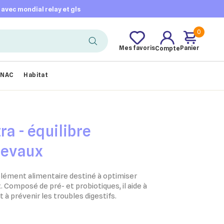
t avec mondial relay et gls
0
Mes favoris
Panier
Compte
NAC
Habitat
ra - équilibre
hevaux
plément alimentaire destiné à optimiser
x. Composé de pré- et probiotiques, il aide à
t à prévenir les troubles digestifs.