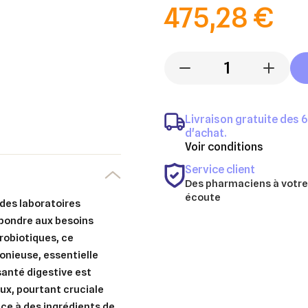
475,28 €
-
+
Livraison gratuite des 
d'achat.
Voir conditions
Service client
Des pharmaciens à votre
écoute
 des laboratoires
pondre aux besoins
probiotiques, ce
nieuse, essentielle
santé digestive est
ux, pourtant cruciale
er une liste d'envies
nnexion
âce à des ingrédients de