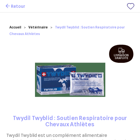
Retour
Mes favoris
Accueil
Vétérinaire
Twydil Twyblid : Soutien Respiratoire pour
Chevaux Athlètes
LIVRAISON
GRATUITE
Twydil Twyblid : Soutien Respiratoire pour
Chevaux Athlètes
Twydil Twyblid est un complément alimentaire