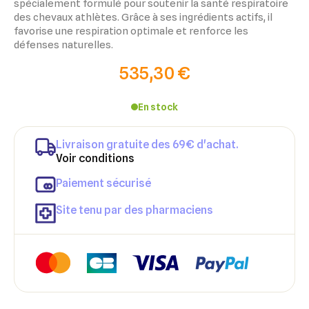
spécialement formulé pour soutenir la santé respiratoire
des chevaux athlètes. Grâce à ses ingrédients actifs, il
favorise une respiration optimale et renforce les
défenses naturelles.
535,30 €
En stock
Livraison gratuite des 69€ d'achat.
Voir conditions
×
×
Connexion
Créer une liste d'envies
Paiement sécurisé
×
Ajouter à ma liste d'envies
Site tenu par des pharmaciens
Vous devez être connecté pour ajouter des produits à votre
Nom de la liste d'envies
liste d'envies.
add_circle_outline
Créer une nouvelle liste
Annuler
Créer une liste d'envies
Annuler
Connexion