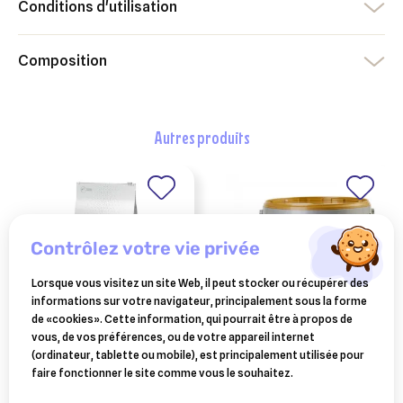
Conditions d'utilisation
Composition
autres produits
contrôlez votre vie privée
Lorsque vous visitez un site Web, il peut stocker ou récupérer des
informations sur votre navigateur, principalement sous la forme
de «cookies». Cette information, qui pourrait être à propos de
vous, de vos préférences, ou de votre appareil internet
ADVANCE-AFFINITY
EQUISTRO
(ordinateur, tablette ou mobile), est principalement utilisée pour
advance veterinary
equistro artphyton
faire fonctionner le site comme vous le souhaitez.
diets diabetes chien
chevaux 1.5kg
61,16 €
73,73 €
adulte 12kg