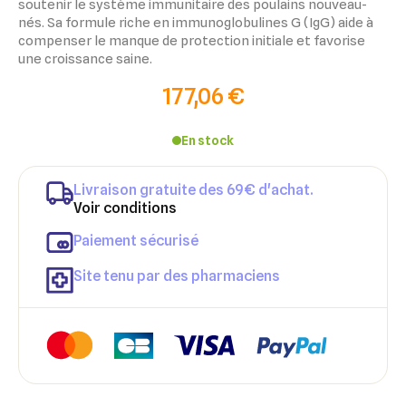
soutenir le système immunitaire des poulains nouveau-
nés. Sa formule riche en immunoglobulines G (IgG) aide à
compenser le manque de protection initiale et favorise
une croissance saine.
177,06 €
En stock
Livraison gratuite des 69€ d'achat.
Voir conditions
×
×
Connexion
Créer une liste d'envies
Paiement sécurisé
×
Ajouter à ma liste d'envies
Site tenu par des pharmaciens
Vous devez être connecté pour ajouter des produits à votre
Nom de la liste d'envies
liste d'envies.
add_circle_outline
Créer une nouvelle liste
Annuler
Créer une liste d'envies
Annuler
Connexion