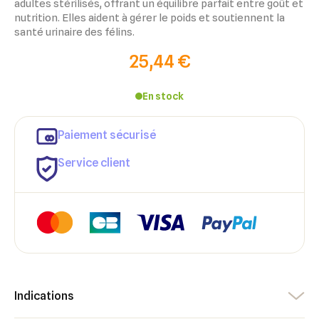
adultes stérilisés, offrant un équilibre parfait entre goût et
nutrition. Elles aident à gérer le poids et soutiennent la
santé urinaire des félins.
25,44 €
En stock
Paiement sécurisé
×
×
Connexion
Créer une liste d'envies
Service client
×
Ajouter à ma liste d'envies
Vous devez être connecté pour ajouter des produits à votre
Nom de la liste d'envies
liste d'envies.
add_circle_outline
Créer une nouvelle liste
Annuler
Créer une liste d'envies
Annuler
Connexion
Indications