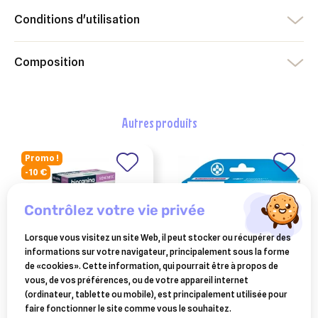
Conditions d'utilisation
Composition
autres produits
Promo !
-10 €
contrôlez votre vie privée
Lorsque vous visitez un site Web, il peut stocker ou récupérer des
informations sur votre navigateur, principalement sous la forme
de «cookies». Cette information, qui pourrait être à propos de
vous, de vos préférences, ou de votre appareil internet
BIOCANINA
BEAPHAR
(ordinateur, tablette ou mobile), est principalement utilisée pour
biocanina diffuseur
diméthicare stop
faire fonctionner le site comme vous le souhaitez.
anti-stress pour chat +
parasites 6 pipettes