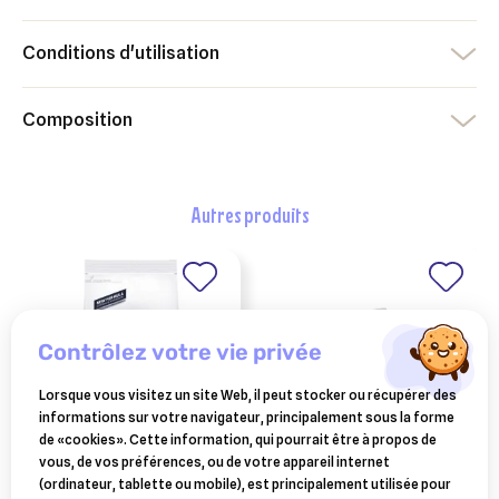
Conditions d'utilisation
Composition
autres produits
contrôlez votre vie privée
Lorsque vous visitez un site Web, il peut stocker ou récupérer des
informations sur votre navigateur, principalement sous la forme
de «cookies». Cette information, qui pourrait être à propos de
vous, de vos préférences, ou de votre appareil internet
croquettes advance
ESC LABORATOIRE
(ordinateur, tablette ou mobile), est principalement utilisée pour
esc laboratoire
veterinary diets