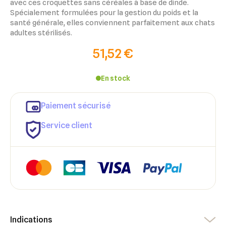
avec ces croquettes sans céréales à base de dinde.
Spécialement formulées pour la gestion du poids et la
santé générale, elles conviennent parfaitement aux chats
adultes stérilisés.
51,52 €
En stock
×
Paiement sécurisé
×
Connexion
Créer une liste d'envies
Service client
×
Ajouter à ma liste d'envies
Vous devez être connecté pour ajouter des produits à votre
Nom de la liste d'envies
liste d'envies.
add_circle_outline
Créer une nouvelle liste
Annuler
Créer une liste d'envies
Annuler
Connexion
Indications