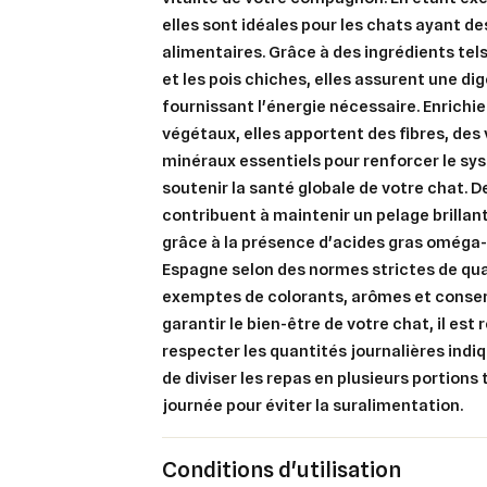
elles sont idéales pour les chats ayant de
alimentaires. Grâce à des ingrédients tel
et les pois chiches, elles assurent une di
fournissant l'énergie nécessaire. Enrichi
Cré
Co
végétaux, elles apportent des fibres, des
minéraux essentiels pour renforcer le s
Ajo
Nom d
Vous 
soutenir la santé globale de votre chat. D
contribuent à maintenir un pelage brillan
add_circle_outline
grâce à la présence d'acides gras oméga-
Espagne selon des normes strictes de qual
An
An
exemptes de colorants, arômes et conserv
garantir le bien-être de votre chat, il e
respecter les quantités journalières indi
de diviser les repas en plusieurs portions 
journée pour éviter la suralimentation.
Conditions d'utilisation