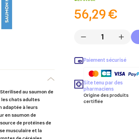
56,29 €
-
+
Paiement sécurisé
Site tenu par des
pharmaciens
 Sterilised au saumon de
Origine des produits
les chats adultes
certifiée
on adaptée à leurs
eur en saumon de
 source de protéines de
sse musculaire et la
emptes de céréales,