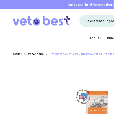
vetobest : la référence des
Accueil
Chi
Accueil
Vétérinaire
Croquettes Nature's Variety Selected Sterili