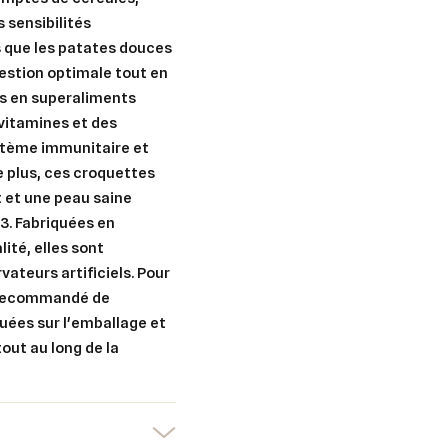
s sensibilités
s que les patates douces
gestion optimale tout en
es en superaliments
er une liste d'envies
nnexion
 vitamines et des
ystème immunitaire et
uter à ma liste d'envies
e la liste d'envies
devez être connecté pour ajouter des produits à votre liste d'envies.
e plus, ces croquettes
t et une peau saine
Créer une nouvelle liste
3. Fabriquées en
ité, elles sont
nuler
Connexion
nuler
Créer une liste d'envies
ateurs artificiels. Pour
st recommandé de
quées sur l'emballage et
tout au long de la