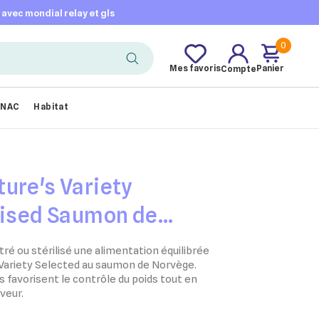
t avec mondial relay et gls
0
Mes favoris
Panier
Compte
NAC
Habitat
ure's Variety
lised Saumon de
Chat
tré ou stérilisé une alimentation équilibrée
 Variety Selected au saumon de Norvège.
 favorisent le contrôle du poids tout en
veur.