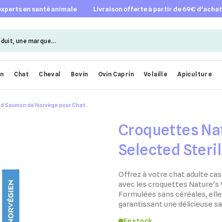
 experts en santé animale
livraison offerte à partir de 69€ d’acha
en
Chat
Cheval
Bovin
Ovin Caprin
Volaille
Apiculture
sed Saumon de Norvège pour Chat
Croquettes Nat
Selected Steri
Norvège pour 
Offrez à votre chat adulte cas
avec les croquettes Nature's
Formulées sans céréales, elles
garantissant une délicieuse sa
En stock