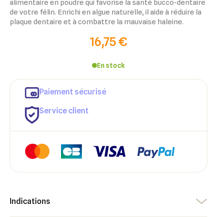
alimentaire en poudre qui favorise la santé bucco-dentaire
de votre félin. Enrichi en algue naturelle, il aide à réduire la
plaque dentaire et à combattre la mauvaise haleine.
16,75 €
En stock
Paiement sécurisé
×
×
Connexion
Créer une liste d'envies
Service client
×
Ajouter à ma liste d'envies
Vous devez être connecté pour ajouter des produits à votre
Nom de la liste d'envies
liste d'envies.
add_circle_outline
Créer une nouvelle liste
Annuler
Créer une liste d'envies
Annuler
Connexion
Indications