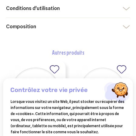
Conditions d'utilisation
Composition
autres produits
contrôlez votre vie privée
Lorsque vous visitez un site Web, il peut stocker ou récupérer des
informations sur votre navigateur, principalement sous la forme
de «cookies». Cette information, qui pourrait être à propos de
vous, de vos préférences, ou de votre appareil internet
ESC LABORATOIRE
ESC LABORATOIRE
(ordinateur, tablette ou mobile), est principalement utilisée pour
esc laboratoire
esc laboratoire
faire fonctionner le site comme vous le souhaitez.
tussilage bronche
astrinjambe