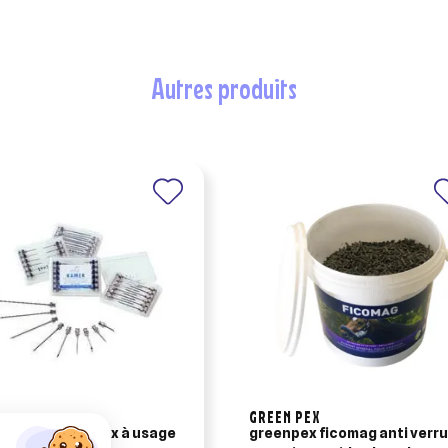
autres produits
GREEN PEX
ille triple biseaux à usage
greenpex ficomag anti verr