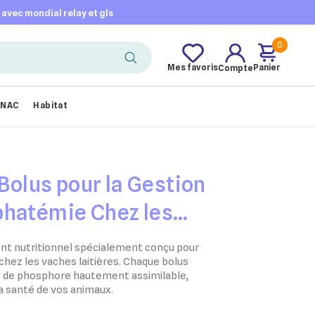
t avec mondial relay et gls
0
Mes favoris
Panier
Compte
NAC
Habitat
 Bolus pour la Gestion
phatémie Chez les
es
t nutritionnel spécialement conçu pour
hez les vaches laitières. Chaque bolus
 de phosphore hautement assimilable,
la santé de vos animaux.