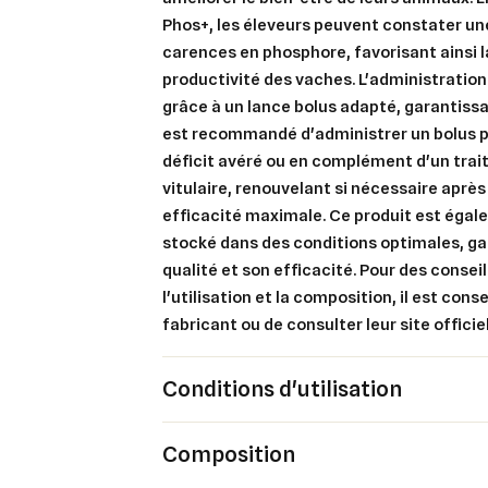
Phos+, les éleveurs peuvent constater un
carences en phosphore, favorisant ainsi l
productivité des vaches. L'administration 
Cré
grâce à un lance bolus adapté, garantissan
Co
est recommandé d'administrer un bolus pa
déficit avéré ou en complément d'un trai
Ajo
Nom d
Vous 
vitulaire, renouvelant si nécessaire aprè
efficacité maximale. Ce produit est éga
add_circle_outline
stocké dans des conditions optimales, ga
qualité et son efficacité. Pour des conse
An
An
l'utilisation et la composition, il est cons
fabricant ou de consulter leur site officiel
Conditions d'utilisation
Composition