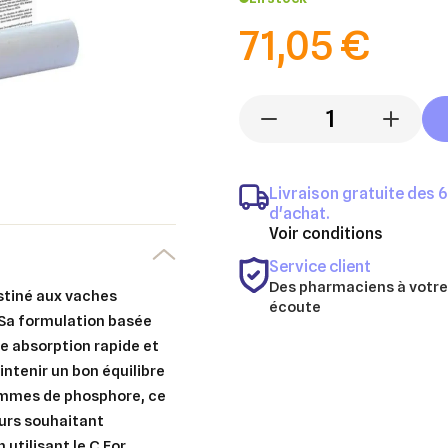
71,05 €
-
+
Livraison gratuite des 
d'achat.
Voir conditions
Service client
Des pharmaciens à votre
estiné aux vaches
écoute
 Sa formulation basée
 absorption rapide et
ntenir un bon équilibre
ammes de phosphore, ce
eurs souhaitant
 utilisant le C For