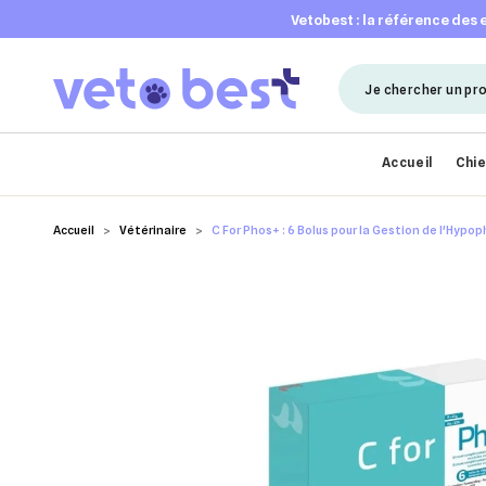
vetobest : la référence des
Accueil
Chi
Accueil
Vétérinaire
C For Phos+ : 6 Bolus pour la Gestion de l'Hyp