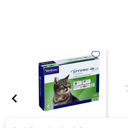
effipro duo chat pipettes : une
aigu