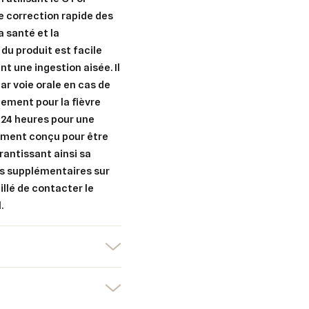
e correction rapide des
a santé et la
du produit est facile
er une liste d'envies
t une ingestion aisée. Il
nnexion
r voie orale en cas de
tement pour la fièvre
uter à ma liste d'envies
e la liste d'envies
devez être connecté pour ajouter des produits à votre liste d'envies.
s 24 heures pour une
lement conçu pour être
Créer une nouvelle liste
rantissant ainsi sa
ils supplémentaires sur
nuler
Connexion
nuler
Créer une liste d'envies
eillé de contacter le
.