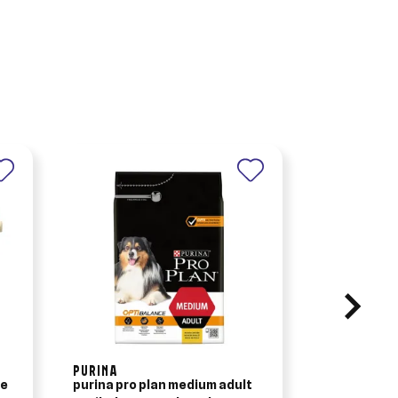
PURINA
FEDVET
ue
purina pro plan medium adult
farnam tran