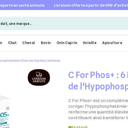
 experts en santé animale
livraison offerte à partir de 69€ d’acha
en
Chat
Cheval
Bovin
Ovin Caprin
Volaille
Apiculture
ophosphatémie Chez les Vaches Laitières
C For Phos+ : 6
LIVRAISON
GRATUITE
de l'Hypophos
Vaches Laitièr
C For Phos+ est un complémen
corriger l'hypophosphatémie c
renferme une quantité élevée
contribuant ainsi à améliorer 
En stock