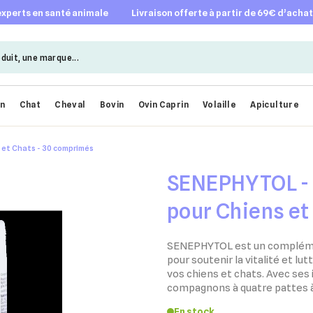
 experts en santé animale
livraison offerte à partir de 69€ d’acha
en
Chat
Cheval
Bovin
Ovin Caprin
Volaille
Apiculture
 et Chats - 30 comprimés
SENEPHYTOL - V
pour Chiens et
comprimés
SENEPHYTOL est un compléme
pour soutenir la vitalité et lu
vos chiens et chats. Avec ses 
compagnons à quatre pattes à 
En stock