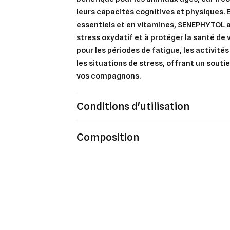
leurs capacités cognitives et physiques. 
Ajo
essentiels et en vitamines, SENEPHYTOL ai
Nom d
Vous 
stress oxydatif et à protéger la santé de v
pour les périodes de fatigue, les activité
add_circle_outline
les situations de stress, offrant un soutie
An
vos compagnons.
An
Conditions d'utilisation
Composition