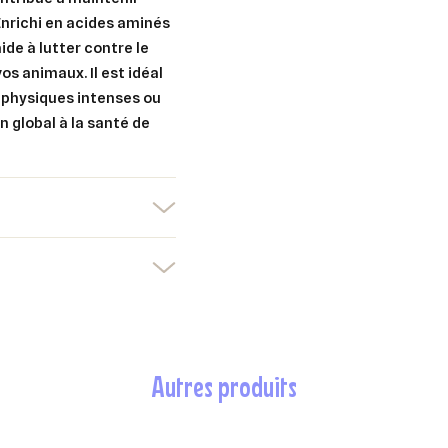
Enrichi en acides aminés
uter à ma liste d'envies
de à lutter contre le
e la liste d'envies
devez être connecté pour ajouter des produits à votre liste d'envies.
os animaux. Il est idéal
s physiques intenses ou
Créer une nouvelle liste
n global à la santé de
nuler
Connexion
nuler
Créer une liste d'envies
autres produits