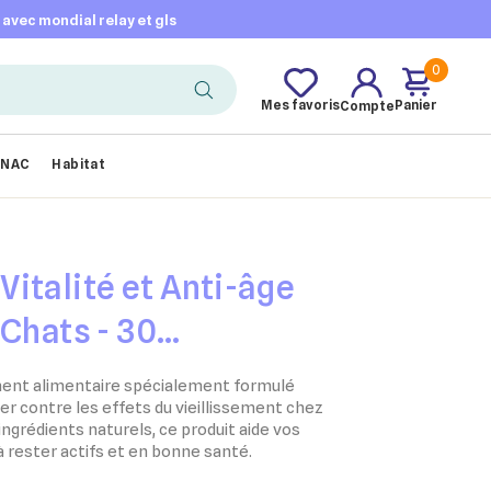
t avec mondial relay et gls
0
Mes favoris
Panier
Compte
NAC
Habitat
italité et Anti-âge
 Chats - 30
nt alimentaire spécialement formulé
tter contre les effets du vieillissement chez
ingrédients naturels, ce produit aide vos
rester actifs et en bonne santé.