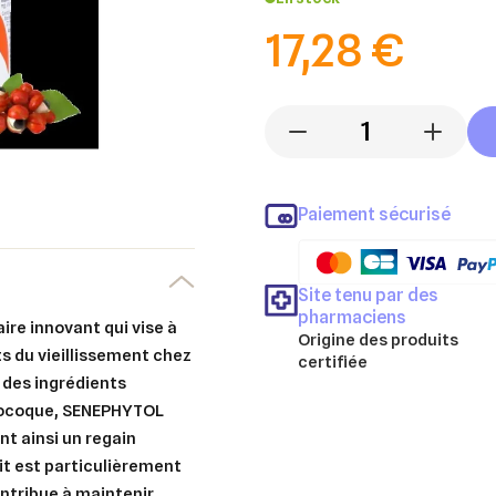
17,28 €
-
+
Paiement sécurisé
Site tenu par des
pharmaciens
e innovant qui vise à
Origine des produits
ets du vieillissement chez
certifiée
des ingrédients
érocoque, SENEPHYTOL
nt ainsi un regain
it est particulièrement
er une liste d'envies
ontribue à maintenir
nnexion