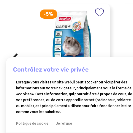
-5%
contrôlez votre vie privée
BEAPHAR
Lorsque vous visitez un site Web, il peut stocker ou récupérer des
care+, alimentation pour
sani
informations sur votre navigateur, principalement sous la forme de
hamster nain 700 gr
parf
«cookies». Cette information, qui pourrait être à propos de vous, de
8,89 €
nett
vos préférences, ou de votre appareil internet (ordinateur, tablette
l’ha
Ajouter au panier
ou mobile), est principalement utilisée pour faire fonctionner le site
comme vous le souhaitez.
Politique de cookie
Je refuse