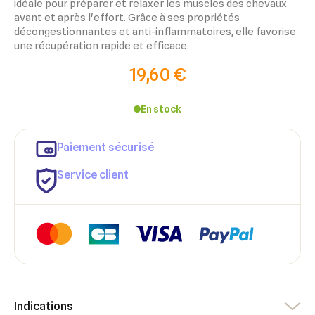
idéale pour préparer et relaxer les muscles des chevaux
avant et après l'effort. Grâce à ses propriétés
décongestionnantes et anti-inflammatoires, elle favorise
une récupération rapide et efficace.
19,60 €
En stock
×
Paiement sécurisé
×
Connexion
Créer une liste d'envies
Service client
×
Ajouter à ma liste d'envies
Vous devez être connecté pour ajouter des produits à votre
Nom de la liste d'envies
liste d'envies.
add_circle_outline
Créer une nouvelle liste
Annuler
Créer une liste d'envies
Annuler
Connexion
Indications