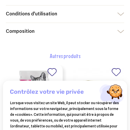
Conditions d'utilisation
Composition
autres produits
contrôlez votre vie privée
Lorsque vous visitez un site Web, il peut stocker ou récupérer des
informations sur votre navigateur, principalement sous la forme
de «cookies». Cette information, qui pourrait être à propos de
vous, de vos préférences, ou de votre appareil internet
PURINA
HUVEPHARMA
(ordinateur, tablette ou mobile), est principalement utilisée pour
purina pro plan
virkon s sachets 25 x 50