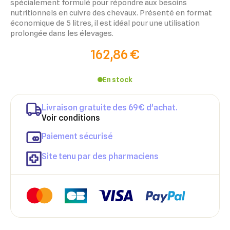
spécialement formulé pour répondre aux besoins
nutritionnels en cuivre des chevaux. Présenté en format
économique de 5 litres, il est idéal pour une utilisation
prolongée dans les élevages.
162,86 €
En stock
Livraison gratuite des 69€ d'achat.
Voir conditions
×
×
Connexion
Créer une liste d'envies
Paiement sécurisé
×
Ajouter à ma liste d'envies
Site tenu par des pharmaciens
Vous devez être connecté pour ajouter des produits à votre
Nom de la liste d'envies
liste d'envies.
add_circle_outline
Créer une nouvelle liste
Annuler
Créer une liste d'envies
Annuler
Connexion