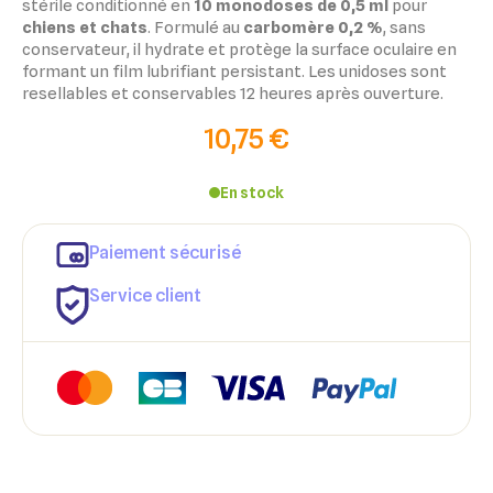
stérile conditionné en
10 monodoses de 0,5 ml
pour
chiens et chats
. Formulé au
carbomère 0,2 %
, sans
conservateur, il hydrate et protège la surface oculaire en
formant un film lubrifiant persistant. Les unidoses sont
resellables et conservables 12 heures après ouverture.
10,75 €
En stock
×
×
Paiement sécurisé
Connexion
Créer une liste d'envies
Service client
×
Ajouter à ma liste d'envies
Vous devez être connecté pour ajouter des produits à votre
Nom de la liste d'envies
liste d'envies.
add_circle_outline
Créer une nouvelle liste
Annuler
Créer une liste d'envies
Annuler
Connexion