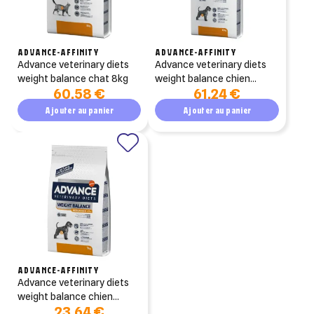
ADVANCE-AFFINITY
ADVANCE-AFFINITY
advance veterinary diets
advance veterinary diets
weight balance chat 8kg
weight balance chien
60,58 €
61,24 €
medium/maxi 12kg
Ajouter au panier
Ajouter au panier
ADVANCE-AFFINITY
advance veterinary diets
weight balance chien
23,64 €
medium/maxi 3kg