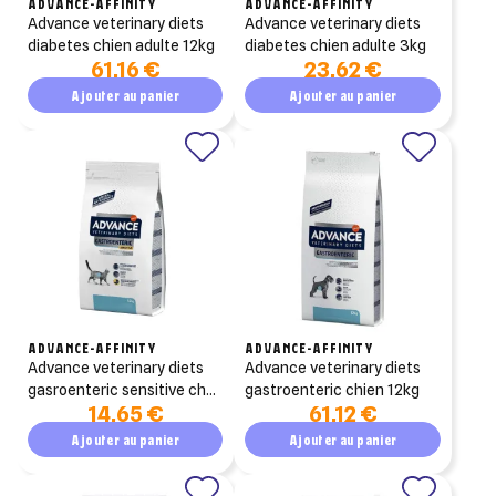
ADVANCE-AFFINITY
ADVANCE-AFFINITY
advance veterinary diets
advance veterinary diets
diabetes chien adulte 12kg
diabetes chien adulte 3kg
61,16 €
23,62 €
Ajouter au panier
Ajouter au panier
ADVANCE-AFFINITY
ADVANCE-AFFINITY
advance veterinary diets
advance veterinary diets
gasroenteric sensitive chat
gastroenteric chien 12kg
14,65 €
61,12 €
1,5kg
Ajouter au panier
Ajouter au panier