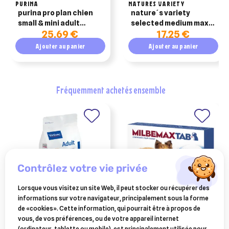
PURINA
NATURES VARIETY
purina pro plan chien
nature´s variety
small & mini adult
selected medium maxi
25,69 €
17,25 €
optibalance poulet 3kg
poulet croquettes
pour chien adulte 2kg
Ajouter au panier
Ajouter au panier
fréquemment achetés ensemble
contrôlez votre vie privée
Lorsque vous visitez un site Web, il peut stocker ou récupérer des
informations sur votre navigateur, principalement sous la forme
VIRBAC
ELANCO ANIMAL
de «cookies». Cette information, qui pourrait être à propos de
virbac veterinary hpm adult
milbemaxtab vermifuge
vous, de vos préférences, ou de votre appareil internet
neutered large et medium
chien 5 kg 2 cp
(ordinateur, tablette ou mobile), est principalement utilisée pour