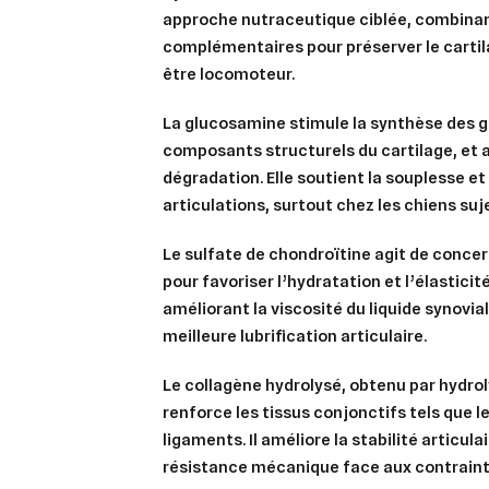
approche nutraceutique ciblée, combinant
complémentaires pour préserver le cartila
être locomoteur.
La
glucosamine
stimule la synthèse des 
composants structurels du cartilage, et ai
dégradation. Elle soutient la souplesse et
articulations, surtout chez les chiens suje
Le
sulfate de chondroïtine
agit de concer
pour favoriser l’hydratation et l’élasticit
améliorant la viscosité du liquide synovial
meilleure lubrification articulaire.
Le
collagène hydrolysé
, obtenu par hydro
renforce les tissus conjonctifs tels que l
ligaments. Il améliore la stabilité articula
résistance mécanique face aux contrain