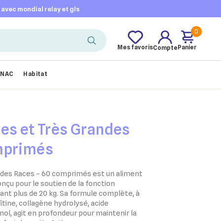
t avec mondial relay et gls
0
Mes favoris
Panier
Compte
NAC
Habitat
es et Très Grandes
mprimés
ndes Races – 60 comprimés est un aliment
çu pour le soutien de la fonction
sant plus de 20 kg. Sa formule complète, à
tine, collagène hydrolysé, acide
l, agit en profondeur pour maintenir la