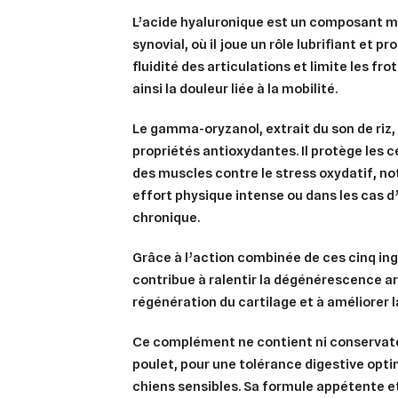
L’
acide hyaluronique
est un composant ma
synovial, où il joue un rôle lubrifiant et pro
fluidité des articulations et limite les f
ainsi la douleur liée à la mobilité.
Le
gamma-oryzanol
, extrait du son de ri
Cré
Co
propriétés antioxydantes. Il protège les ce
des muscles contre le stress oxydatif, 
Ajo
Nom d
effort physique intense ou dans les cas 
Vous 
chronique.
add_circle_outline
Grâce à l’action combinée de ces cinq ing
An
An
contribue à
ralentir la dégénérescence ar
régénération du cartilage
et à
améliorer l
Ce complément ne contient
ni conservat
poulet
, pour une tolérance digestive opt
chiens sensibles. Sa formule appétente e