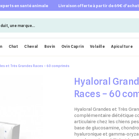
 experts en santé animale
livraison offerte à partir de 69€ d’acha
en
Chat
Cheval
Bovin
Ovin Caprin
Volaille
Apiculture
des et Très Grandes Races – 60 comprimés
Hyaloral Grand
Races – 60 co
Hyaloral Grandes et Très Gra
complémentaire diététique con
articulaire chez les chiens pe
base de glucosamine, chondroï
hyaluronique et gamma-oryzano