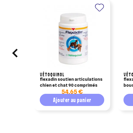
VÉTOQUINOL
VÉT
flexadin soutien articulations
flex
chien et chat 90 comprimés
bouc
54,65 €
arti
Ajouter au panier