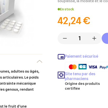
souplesse, la mobilité et le co
En stock
42,24 €
-
+
Paiement sécurisé
jeunes, adultes ou âgés,
Site tenu par des
 articulaires. Le poids
pharmaciens
contrainte mécanique
Origine des produits
certifiée
 les genoux, rendant
st le fruit d’une