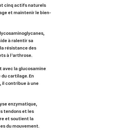
 cinq actifs naturels
ge et maintenir le bien-
glycosaminoglycanes,
de à ralentir sa
 la résistance des
ts à l’arthrose.
t avec la glucosamine
é du cartilage. En
, il contribue à une
lyse enzymatique,
es tendons et les
ire et soutient la
tes du mouvement.