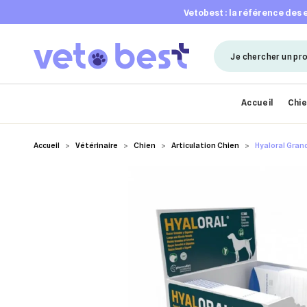
vetobest : la référence des
Accueil
Chi
Accueil
Vétérinaire
Chien
Articulation Chien
Hyaloral Gran