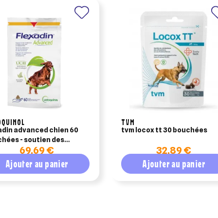
OQUINOL
TVM
adin advanced chien 60
tvm locox tt 30 bouchées
hées - soutien des
69,69 €
32,89 €
culations
Ajouter au panier
Ajouter au panier