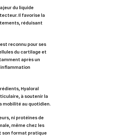
jeur du liquide
tecteur. Il favorise la
rottements, réduisant
z, est reconnu pour ses
er une liste d'envies
nnexion
llules du cartilage et
notamment après un
uter à ma liste d'envies
e la liste d'envies
d’inflammation
devez être connecté pour ajouter des produits à votre liste d'envies.
Créer une nouvelle liste
rédients, Hyaloral
nuler
Connexion
nuler
Créer une liste d'envies
ticulaire
, à
soutenir la
a mobilité
au quotidien.
eurs, ni protéines de
imale, même chez les
t son format pratique