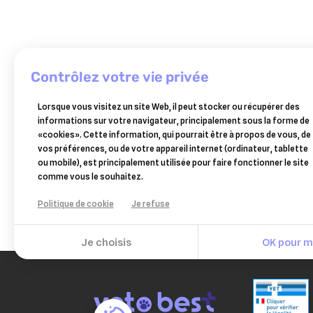
contrôlez votre vie privée
CEVA
SANTE
Lorsque vous visitez un site Web, il peut stocker ou récupérer des
ANIMALE
informations sur votre navigateur, principalement sous la forme de
milbeguard
«cookies». Cette information, qui pourrait être à propos de vous, de
duo
13,54 €
vos préférences, ou de votre appareil internet (ordinateur, tablette
grands
ou mobile), est principalement utilisée pour faire fonctionner le site
chiens
Ajouter au panier
comme vous le souhaitez.
25/250
mg
Politique de cookie
Je refuse
-
2
comprimés
Je choisis
OK pour mo