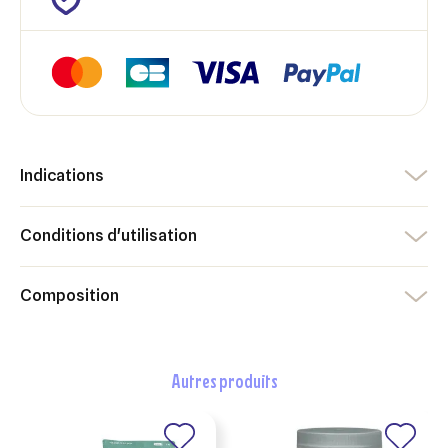
Annuler
Créer une liste d'envies
Annuler
Connexion
Indications
Conditions d'utilisation
Composition
autres produits