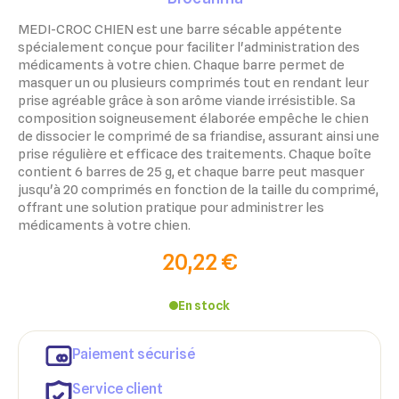
MEDI-CROC CHIEN est une barre sécable appétente
spécialement conçue pour faciliter l'administration des
médicaments à votre chien. Chaque barre permet de
masquer un ou plusieurs comprimés tout en rendant leur
prise agréable grâce à son arôme viande irrésistible. Sa
composition soigneusement élaborée empêche le chien
de dissocier le comprimé de sa friandise, assurant ainsi une
prise régulière et efficace des traitements. Chaque boîte
contient 6 barres de 25 g, et chaque barre peut masquer
jusqu'à 20 comprimés en fonction de la taille du comprimé,
offrant une solution pratique pour administrer les
médicaments à votre chien.
20,22 €
×
×
Connexion
Créer une liste d'envies
En stock
×
Ajouter à ma liste d'envies
Vous devez être connecté pour ajouter des produits à votre
Nom de la liste d'envies
Paiement sécurisé
liste d'envies.
add_circle_outline
Créer une nouvelle liste
Service client