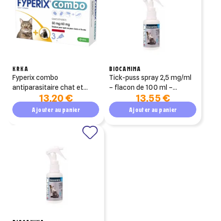
KRKA
BIOCANINA
fyperix combo
tick-puss spray 2,5 mg/ml
antiparasitaire chat et
– flacon de 100 ml –
13,20 €
13,55 €
furet boîte de 3 pipettes
biocanina
50mg/60mg
Ajouter au panier
Ajouter au panier