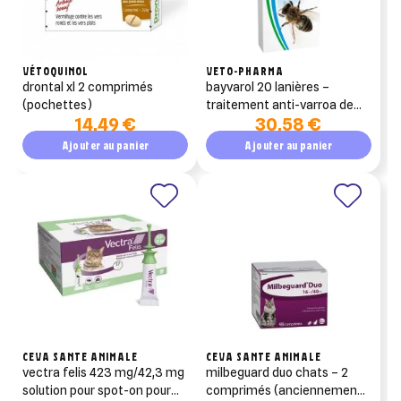
VÉTOQUINOL
VETO-PHARMA
drontal xl 2 comprimés
bayvarol 20 lanières –
(pochettes)
traitement anti-varroa de
14,49 €
30,58 €
rotation (fluméthrine)
Ajouter au panier
Ajouter au panier
CEVA SANTE ANIMALE
CEVA SANTE ANIMALE
vectra felis 423 mg/42,3 mg
milbeguard duo chats – 2
solution pour spot-on pour
comprimés (anciennement