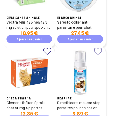
CEVA SANTE ANIMALE
ELANCO ANIMAL
vectra felis 423 mg/42,3
seresto collier anti
mg solution pour spot-on
parasitaire pour chat
18,95 €
27,45 €
pour chats 3 pipettes
Ajouter au panier
Ajouter au panier
OMEGA PHARMA
BEAPHAR
clément thékan fiprokil
dimethicare, mousse stop
chat 50mg 4 pipettes
parasites pour chiens et
12,35 €
9,89 €
chats au diméthicone -