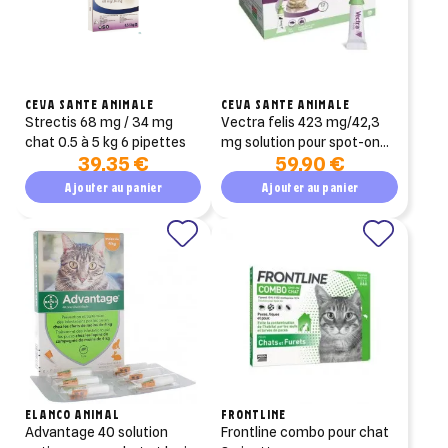
CEVA SANTE ANIMALE
CEVA SANTE ANIMALE
strectis 68 mg / 34 mg
vectra felis 423 mg/42,3
chat 0.5 à 5 kg 6 pipettes
mg solution pour spot-on
39,35 €
59,90 €
pour chats 12 pipettes
Ajouter au panier
Ajouter au panier
ELANCO ANIMAL
FRONTLINE
advantage 40 solution
frontline combo pour chat