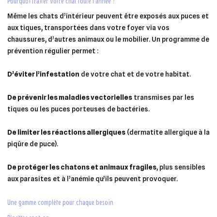
pourquoi traiter votre chat toute l’année ?
Même les chats d’intérieur peuvent être exposés aux puces et
aux tiques, transportées dans votre foyer via vos
chaussures, d’autres animaux ou le mobilier. Un programme de
prévention régulier permet :
D’éviter l’infestation
de votre chat et de votre habitat.
De prévenir les maladies vectorielles
transmises par les
tiques ou les puces porteuses de bactéries.
De limiter les réactions allergiques
(dermatite allergique à la
piqûre de puce).
×
×
Connexion
×
Créer une liste d'envies
((modalTitle))
De protéger les chatons et animaux fragiles
, plus sensibles
×
aux parasites et à l’anémie qu’ils peuvent provoquer.
Ajouter à ma liste d'envies
Vous devez être connecté pour ajouter des produits à votre
Nom de la liste d'envies
((confirmMessage))
liste d'envies.
une gamme complète pour chaque besoin
add_circle_outline
Créer une nouvelle liste