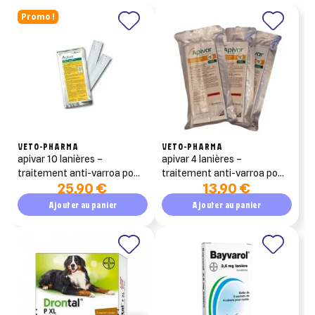
Promo !
VETO-PHARMA
VETO-PHARMA
apivar 10 lanières –
apivar 4 lanières –
traitement anti-varroa pour
traitement anti-varroa pour
25,90 €
13,90 €
ruche (amitraz)
ruche (amitraz)
Ajouter au panier
Ajouter au panier