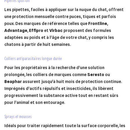
pipettes spot‑on
((cancelText))
((modalDeleteText))
Les pipettes, faciles à appliquer sur la nuque du chat, offrent
Annuler
Créer une liste d'envies
Annuler
Connexion
une protection mensuelle contre puces, tiques et parfois
poux. Des marques de référence telles que
Frontline
,
Advantage
,
Effipro
et
Virbac
proposent des formules
adaptées au poids et à l’âge de votre chat, y compris les
chatons à partir de huit semaines.
colliers antiparasitaires longue durée
Pour les propriétaires à la recherche d’une solution
prolongée, les colliers de marques comme
Seresto
ou
Beaphar
assurent jusqu’à huit mois de protection continue.
Imprégnés d’actifs répulsifs et insecticides, ils libèrent
progressivement la substance active tout en restant sûrs
pour l’animal et son entourage.
sprays et mousses
Idéals pour traiter rapidement toute la surface corporelle, les