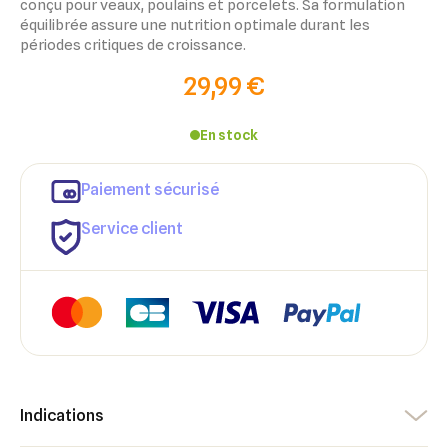
conçu pour veaux, poulains et porcelets. Sa formulation
équilibrée assure une nutrition optimale durant les
périodes critiques de croissance.
29,99 €
En stock
Paiement sécurisé
Service client
×
×
Connexion
Créer une liste d'envies
Indications