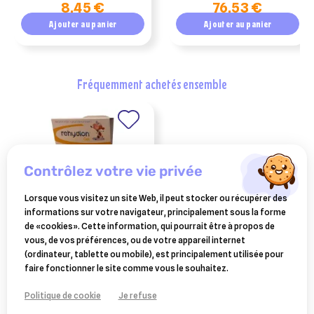
8,45 €
76,53 €
céréales bio - chaton
800 gr
Ajouter au panier
Ajouter au panier
fréquemment achetés ensemble
contrôlez votre vie privée
Lorsque vous visitez un site Web, il peut stocker ou récupérer des
informations sur votre navigateur, principalement sous la forme
de «cookies». Cette information, qui pourrait être à propos de
vous, de vos préférences, ou de votre appareil internet
rehydion gel réhydratant
(ordinateur, tablette ou mobile), est principalement utilisée pour
pour les veaux
30,42 €
faire fonctionner le site comme vous le souhaitez.
Ajouter au panier
Politique de cookie
Je refuse