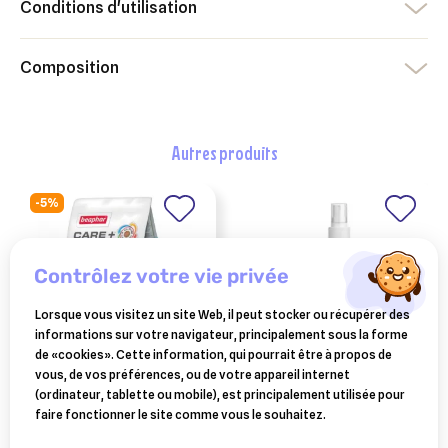
Conditions d'utilisation
Composition
autres produits
-5%
contrôlez votre vie privée
Lorsque vous visitez un site Web, il peut stocker ou récupérer des
informations sur votre navigateur, principalement sous la forme
de «cookies». Cette information, qui pourrait être à propos de
vous, de vos préférences, ou de votre appareil internet
BEAPHAR
actiplant' – hygiène
(ordinateur, tablette ou mobile), est principalement utilisée pour
care+, alimentation
buccale chien et chat –
faire fonctionner le site comme vous le souhaitez.
pour hamster 700 gr
gel dentifrice 125 ml
8,06 €
11,90 €