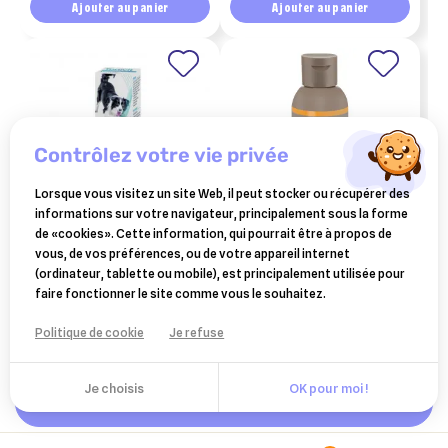
Ajouter au panier
Ajouter au panier
contrôlez votre vie privée
Lorsque vous visitez un site Web, il peut stocker ou récupérer des
informations sur votre navigateur, principalement sous la forme
de «cookies». Cette information, qui pourrait être à propos de
TVM
BEAPHAR
vous, de vos préférences, ou de votre appareil internet
tonivit 25 ml
lait premium anti-
(ordinateur, tablette ou mobile), est principalement utilisée pour
démangeaisons pour chien
faire fonctionner le site comme vous le souhaitez.
13,15 €
11,49 €
et chat 125 ml
Ajouter au panier
Ajouter au panier
Politique de cookie
Je refuse
Je choisis
OK pour moi !
Ajouter au panier