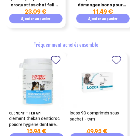
croquettes chat feline
démangeaisons pour
23,09 €
11,49 €
ha st/ox hepatic 1.5kg
chien et chat 125 ml
Ajouter au panier
Ajouter au panier
fréquemment achetés ensemble
CLEMENT THEKAN
locox 90 comprimés sous
clément thékan denticroc
sachet - tvm
poudre hygiène dentaire
15,94 €
49,95 €
chien 40g