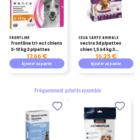
FRONTLINE
CEVA SANTE ANIMALE
frontline tri-act chiens
vectra 3d pipettes
5-10 kg 3 pipettes
chien 1,5 à 4 kg 3
17,66 €
16,25 €
pipettes
Ajouter au panier
Ajouter au panier
fréquemment achetés ensemble