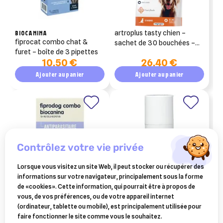
BIOCANINA
artroplus tasty chien –
fiprocat combo chat &
sachet de 30 bouchées –
furet – boîte de 3 pipettes
biocanina
10,50 €
26,40 €
Ajouter au panier
Ajouter au panier
contrôlez votre vie privée
Lorsque vous visitez un site Web, il peut stocker ou récupérer des
informations sur votre navigateur, principalement sous la forme
de «cookies». Cette information, qui pourrait être à propos de
BIOCANINA
actis omega chat - santé
vous, de vos préférences, ou de votre appareil internet
fiprodog combo grand
dermique des chats - flacon
(ordinateur, tablette ou mobile), est principalement utilisée pour
chien – boîte de 3 pipettes
de 50ml
faire fonctionner le site comme vous le souhaitez.
16,96 €
26,66 €