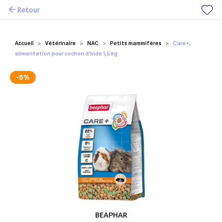
Retour
Mes favoris
Accueil
Vétérinaire
NAC
Petits mammifères
Care+,
alimentation pour cochon d'Inde 1,5 kg
-5%
BEAPHAR