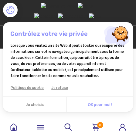
add_circle_outline
Créer une nouvelle liste
((cancelText))
((modalDeleteText))
Annuler
Créer une liste d'envies
Annuler
Connexion
contrôlez votre vie privée
Lorsque vous visitez un site Web, il peut stocker ou récupérer des
informations sur votre navigateur, principalement sous la forme
de «cookies». Cette information, qui pourrait être à propos de
vous, de vos préférences, ou de votre appareil internet
(ordinateur, tablette ou mobile), est principalement utilisée pour
faire fonctionner le site comme vous le souhaitez.
Politique de cookie
Je refuse
Je choisis
OK pour moi !
0