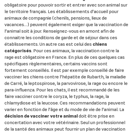
×
((modalTitle))
obligatoire pour pouvoir sortir et entrer avec son animal sur
×
le territoire français. Les établissements d'accueil pour
Ajouter à ma liste d'envies
Vous devez être connecté pour ajouter des produits à votre
animaux de compagnie (chenils, pensions, lieux de
Nom de la liste d'envies
((confirmMessage))
vacances…) peuvent également exiger que la vaccination de
liste d'envies.
l'animal soit à jour. Renseignez-vous en amont afin de
add_circle_outline
Créer une nouvelle liste
connaitre les conditions de garde et de séjour dans ces
((cancelText))
((modalDeleteText))
établissements. Un autre cas est celui des
chiens
Annuler
Créer une liste d'envies
Annuler
Connexion
catégorisés
. Pour ces animaux, la vaccination contre la
rage est obligatoire en France. En plus de ces quelques cas
spécifiques règlementaires, certains vaccins sont
fortement conseillés. Il est par exemple conseillé de faire
vacciner les chiens contre l'hépatite de Rubarth, la maladie
de Carré, la leptospirose, la parvovirose, la rage ou encore le
para-influenza. Pour les chats, il est recommandé de les
faire vacciner contre le coryza, le typhus, la rage, la
chlamydiose et la leucose. Ces recommandations peuvent
varier en fonction de l'âge et du mode de vie de l'animal. La
décision de vacciner votre animal
doit être prise en
concertation avec votre vétérinaire. Seul un professionnel
de la santé des animaux peut fournir un plan de vaccination