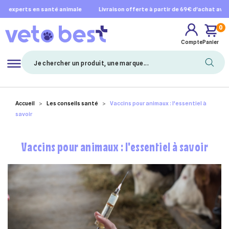
es experts en santé animale
livraison offerte à partir de 69€ d’achat avec m
0
Compte
Panier
Mes favoris
Accueil
Les conseils santé
Vaccins pour animaux : l'essentiel à
savoir
Vaccins pour animaux : l'essentiel à savoir