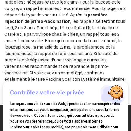
rappel est nécessaire tous les 3 ans. Pour la leucose et le
coryza, un rappel annuel est recommandé. Pour la rage, cela
dépend du type de vaccin utilisé. Après la
première
injection de primo-vaccination
, les rappels se feront tous
les 1, 2 ou 3 ans. Pour l'hépatite de Rubarth, la maladie de
Carré et la parvovirose chez le chien, un rappel tous les 2
ans est nécessaire. En ce qui concerne la toux de chenil, la
leptospirose, la maladie de Lyme, la piroplasmose et la
leishmaniose, le rappel se fera tous les ans. Si la date de
rappel a été dépassée d'une trop longue durée, les
vétérinaires recommandent de reprendre la primo-
vaccination. Si vous avez un animal âgé, continuez
également à le faire vacciner, car son système immunitaire
faiblit plus rapidement avec l'âge.
contrôlez votre vie privée
Lorsque vous visitez un site Web, il peut stocker ou récupérer des
informations sur votre navigateur, principalement sous la forme
de «cookies». Cette information, qui pourrait être à propos de
vous, de vos préférences, ou de votre appareil internet
(ordinateur, tablette ou mobile), est principalement utilisée pour